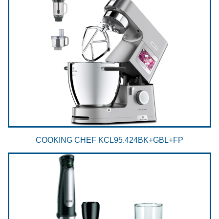
COOKING CHEF KCL95.424BK+GBL+FP