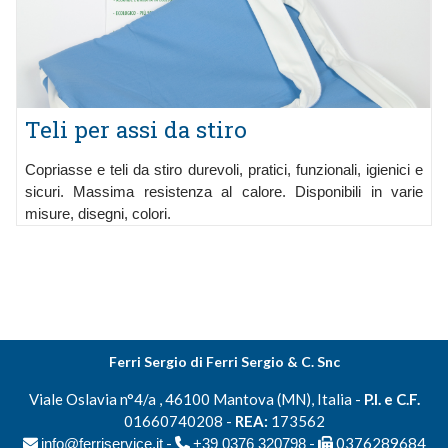
Teli per assi da stiro
Copriasse e teli da stiro durevoli, pratici, funzionali, igienici e
sicuri. Massima resistenza al calore. Disponibili in varie
misure, disegni, colori.
Ferri Sergio di Ferri Sergio & C. Snc
Viale Oslavia n°4/a , 46100 Mantova (MN), Italia -
P.I. e C.F.
01660740208 -
REA:
173562
-
-
0376289684
info@ferriservice.it
+39 0376 320798